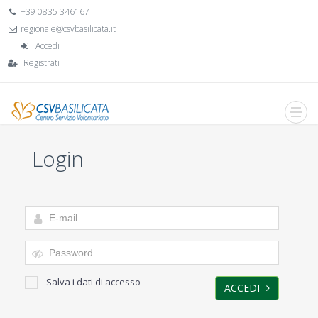
+39 0835 346167
regionale@csvbasilicata.it
Accedi
Registrati
Login
Salva i dati di accesso
ACCEDI