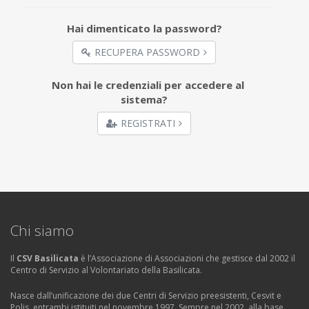
Hai dimenticato la password?
RECUPERA PASSWORD
Non hai le credenziali per accedere al
sistema?
REGISTRATI
Chi siamo
Il
CSV Basilicata
è l’Associazione di Associazioni che gestisce dal 2002 il
Centro di Servizio al Volontariato della Basilicata.
Nasce dall’unificazione dei due Centri di Servizio preesistenti, Cesvit e
Polis, entrambi istituiti nel novembre 1997. Sempre nel 2002, alla base